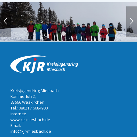
1
2
3
Kreisjugendring Miesbach
Kammerloh 2,
83666 Waakirchen
Tel.:
08021 / 6684900
Internet:
www.kjr-miesbach.de
Email:
info@kjr-miesbach.de