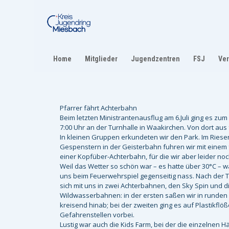
Home
Mitglieder
Jugendzentren
FSJ
Ver
Pfarrer fährt Achterbahn
Beim letzten Ministrantenausflug am 6.Juli ging es zu
7:00 Uhr an der Turnhalle in Waakirchen. Von dort au
In kleinen Gruppen erkundeten wir den Park. Im Riese
Gespenstern in der Geisterbahn fuhren wir mit einem f
einer Kopfüber-Achterbahn, für die wir aber leider noc
Weil das Wetter so schön war – es hatte über 30°C – w
uns beim Feuerwehrspiel gegenseitig nass. Nach der T
sich mit uns in zwei Achterbahnen, den Sky Spin und 
Wildwasserbahnen: in der ersten saßen wir in runde
kreisend hinab; bei der zweiten ging es auf Plastikfl
Gefahrenstellen vorbei.
Lustig war auch die Kids Farm, bei der die einzelnen