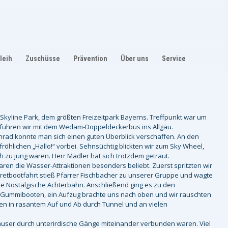
leih
Zuschüsse
Prävention
Über uns
Service
m Skyline Park, dem größten Freizeitpark Bayerns. Treffpunkt war um
s fuhren wir mit dem Wedam-Doppeldeckerbus ins Allgäu.
nrad konnte man sich einen guten Überblick verschaffen. An den
röhlichen „Hallo!“ vorbei. Sehnsüchtig blickten wir zum Sky Wheel,
h zu jung waren. Herr Mädler hat sich trotzdem getraut.
aren die Wasser-Attraktionen besonders beliebt. Zuerst spritzten wir
retbootfahrt stieß Pfarrer Fischbacher zu unserer Gruppe und wagte
die Nostalgische Achterbahn. Anschließend ging es zu den
n Gummibooten, ein Aufzug brachte uns nach oben und wir rauschten
ößen in rasantem Auf und Ab durch Tunnel und an vielen
 Häuser durch unterirdische Gänge miteinander verbunden waren. Viel