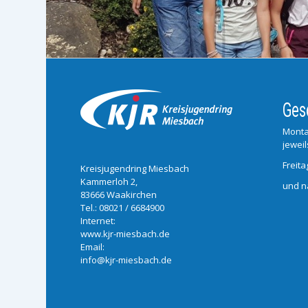
Ges
Monta
jeweil
Freita
Kreisjugendring Miesbach
Kammerloh 2,
und n
83666 Waakirchen
Tel.:
08021 / 6684900
Internet:
www.kjr-miesbach.de
Email:
info@kjr-miesbach.de