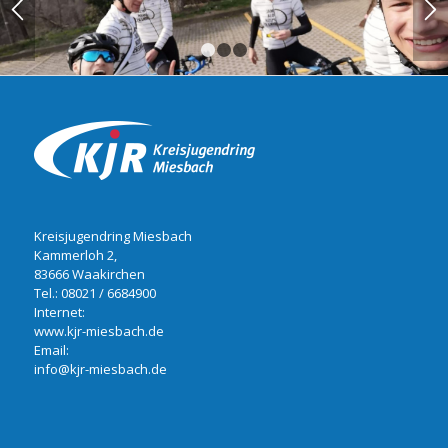
1
2
3
Kreisjugendring Miesbach
Kammerloh 2,
83666 Waakirchen
Tel.:
08021 / 6684900
Internet:
www.kjr-miesbach.de
Email:
info@kjr-miesbach.de