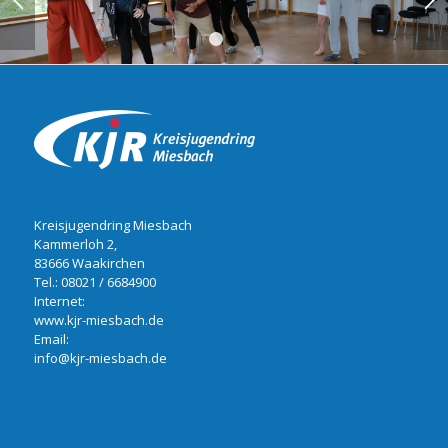
1
2
Kreisjugendring Miesbach
Kammerloh 2,
83666 Waakirchen
Tel.:
08021 / 6684900
Internet:
www.kjr-miesbach.de
Email:
info@kjr-miesbach.de