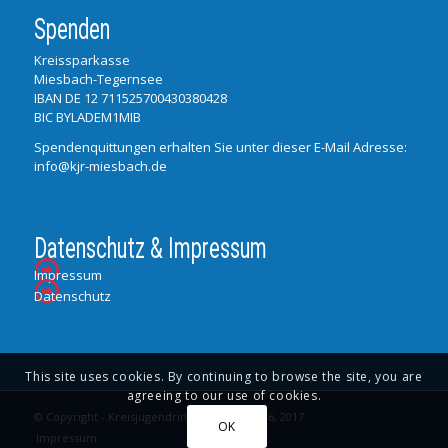
Spenden
Kreissparkasse
Miesbach-Tegernsee
IBAN DE 12 711525700430380428
BIC BYLADEM1MIB
Spendenquittungen erhalten Sie unter dieser E-Mail Adresse:
info@kjr-miesbach.de
Datenschutz & Impressum
Impressum
Datenschutz
This site uses cookies. By continuing to browse the site, you are
agreeing to our use of cookies.
© Copyright - Kreisjugendring Miesbach 2016, 2017
OK
Impressum