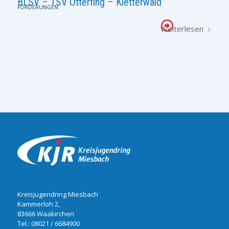
BLSV – TSV Otterfing – Kletterwald
FÖRDERUNGEN
Weiterlesen
Kreisjugendring Miesbach
Kammerloh 2,
83666 Waakirchen
Tel.:
08021 / 6684900