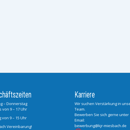
chäftszeiten
Karriere
g – Donnerstag
Wir suchen Verstärkung in un
s von 9 – 17 Uhr
Team.
Bewerben Sie sich gerne unter
g von 9 – 15 Uhr
Email:
bewerbung@kjr-miesbach.de
ach Vereinbarung!