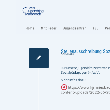
Home
Mitglieder
Jugendzentren
FSJ
Ver
Stellenausschreibung So
AKTUELLES
Für unsere Jugendfreizeitstätte
Sozialpädagogen (m/w/d).
Mehr Infos dazu:
https://www.kjr-miesba
content/uploads/2022/06/St