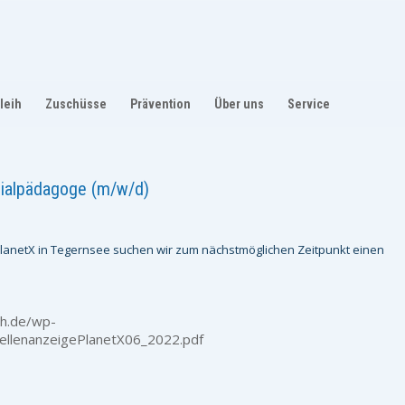
leih
Zuschüsse
Prävention
Über uns
Service
zialpädagoge (m/w/d)
 PlanetX in Tegernsee suchen wir zum nächstmöglichen Zeitpunkt einen
ch.de/wp-
ellenanzeigePlanetX06_2022.pdf