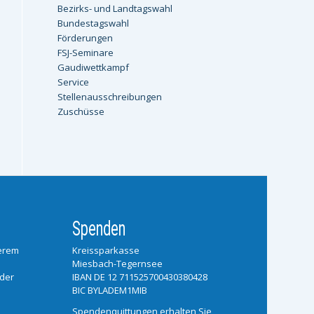
Bezirks- und Landtagswahl
Bundestagswahl
Förderungen
FSJ-Seminare
Gaudiwettkampf
Service
Stellenausschreibungen
Zuschüsse
Spenden
serem
Kreissparkasse
Miesbach-Tegernsee
 der
IBAN DE 12 711525700430380428
BIC BYLADEM1MIB
Spendenquittungen erhalten Sie