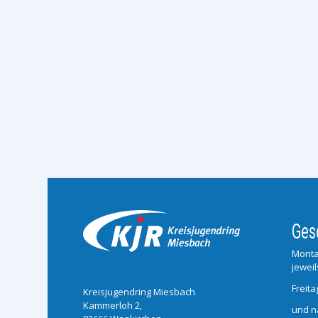
Ges
Monta
jeweil
Freita
Kreisjugendring Miesbach
Kammerloh 2,
und n