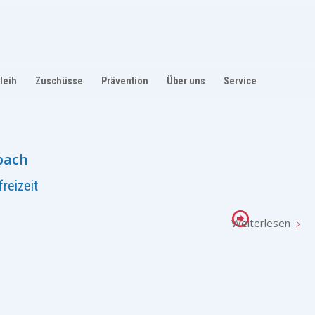
leih
Zuschüsse
Prävention
Über uns
Service
bach
reizeit
Weiterlesen