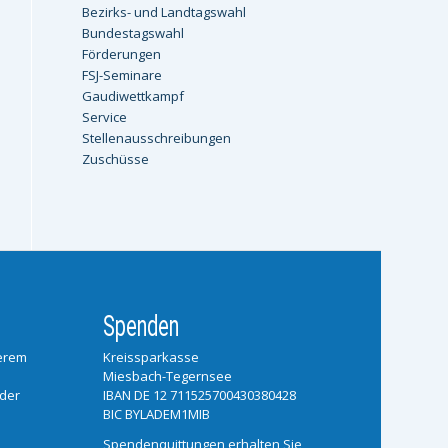
Bezirks- und Landtagswahl
Bundestagswahl
Förderungen
FSJ-Seminare
Gaudiwettkampf
Service
Stellenausschreibungen
Zuschüsse
Spenden
serem
Kreissparkasse
Miesbach-Tegernsee
 der
IBAN DE 12 711525700430380428
BIC BYLADEM1MIB
Spendenquittungen erhalten Sie