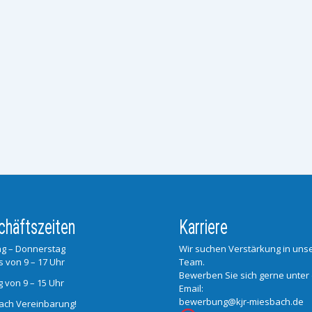
chäftszeiten
Karriere
g – Donnerstag
Wir suchen Verstärkung in un
s von 9 – 17 Uhr
Team.
Bewerben Sie sich gerne unter
g von 9 – 15 Uhr
Email:
bewerbung@kjr-miesbach.de
ach Vereinbarung!