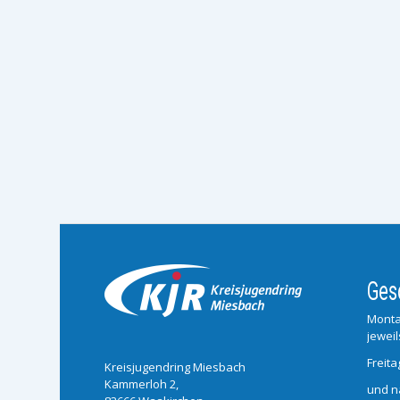
Ges
Monta
jeweil
Freita
Kreisjugendring Miesbach
Kammerloh 2,
und n