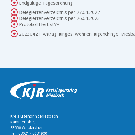
Endgültige Tagesordnung
Delegiertenverzeichnis per 27.04.2022
Delegiertenverzeichnis per 26.04.2023
Protokoll HerbstVV
20230421_Antrag_Junges_Wohnen_Jugendringe_Miesb
Kreisjugendring Miesbach
Kammerloh 2,
83666 Waakirchen
Tel.:
08021 / 6684900