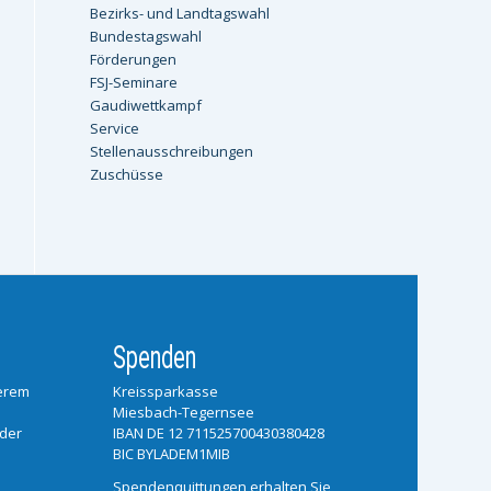
Bezirks- und Landtagswahl
Bundestagswahl
Förderungen
FSJ-Seminare
Gaudiwettkampf
Service
Stellenausschreibungen
Zuschüsse
Spenden
serem
Kreissparkasse
Miesbach-Tegernsee
 der
IBAN DE 12 711525700430380428
BIC BYLADEM1MIB
Spendenquittungen erhalten Sie