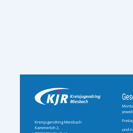
Ges
Monta
jeweil
Freita
Kreisjugendring Miesbach
Kammerloh 2,
und n