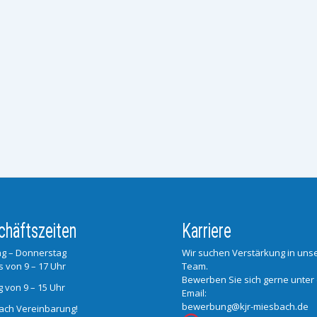
chäftszeiten
Karriere
g – Donnerstag
Wir suchen Verstärkung in un
s von 9 – 17 Uhr
Team.
Bewerben Sie sich gerne unter
g von 9 – 15 Uhr
Email:
bewerbung@kjr-miesbach.de
ach Vereinbarung!