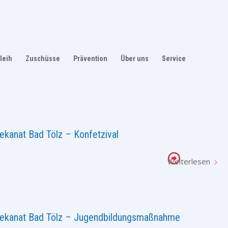
leih
Zuschüsse
Prävention
Über uns
Service
ekanat Bad Tölz – Konfetzival
Weiterlesen
Dekanat Bad Tölz – Jugendbildungsmaßnahme