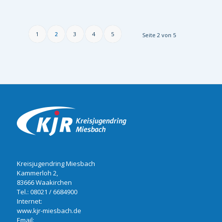
1
2
3
4
5
Seite 2 von 5
Kreisjugendring Miesbach
Kammerloh 2,
83666 Waakirchen
Tel.:
08021 / 6684900
Internet:
www.kjr-miesbach.de
Email: